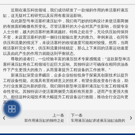
近期在液压科技领域，我们成功研发了一款倾斜作用的单活塞杆液压
缸，这无疑对工程研究以及应用有着深远影响。
在此新型号单活塞杆液压缸中，我们有巧妙的结构设计来使活塞两侧
的有效面积略微有所变化。尽管活塞杆的大小会对其产生影响，但据专业
人士分析，越大的活塞杆效果就越好。特殊之处在于，无论供压如何保持
不变，未设置活塞杆的那一侧往往能输出更大的推力。举例来说，在同等
供压和流量的情况下，未设活塞杆的收缩速度可能相对较慢。然而，当两
根活塞杆完全等大，供压和流量持续稳定，那么上下来回的活塞运动速度
以及由此产生的作用力就能达到平衡状态。
尊敬的读者们，一位经验丰富的液压技术专家感慨道：“这款新型单活
塞杆液压缸将在工程领域引起巨大反响。其独特设计可确保在相同供油条
件下产生更强大的推力，从而显著提升工程设备的工作效率。”
新液压缸深受业界瞩目，众多企业纷纷投身于探索其创新技术以提升
工程设备性能。此项具有里程碑意义的技术，有望全面改变各行各业，助
力行业发展迈向新的阶段。我们期待新型单活塞杆液压缸引发工程领域革
命性变化。其独特设计使活塞两侧受力面积有所差异，进而产生更强大推
力。相信这种尖端技术将大幅提升工程设备运行效能，推动全行业迈向更
高层次。
上一条
下一条
双作用液压缸的独特之处
车用液压油缸讲述液压油缸油路的
开关如何检查